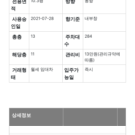
전용면
10.3평
방향
동향
적
사용승
2021-07-28
향기준
내부창
인일
총층
13
주차대
284
수
해당층
11
관리비
13만원(관리규약에
따름)
거래형
월세 임대차
입주가
즉시
태
능일
상세정보