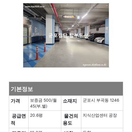
기본정보
가격
보증금 500/월
소재지
군포시 부곡동 1246
45(부.별)
공급면
20.6평
물건의
지식산업센터 공장
적
용도