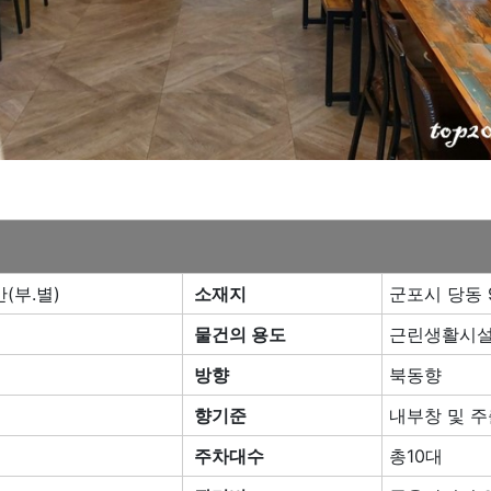
(부.별)
소재지
군포시 당동 
물건의 용도
근린생활시
방향
북동향
향기준
내부창 및 
주차대수
총10대