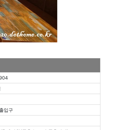
904
설
주출입구