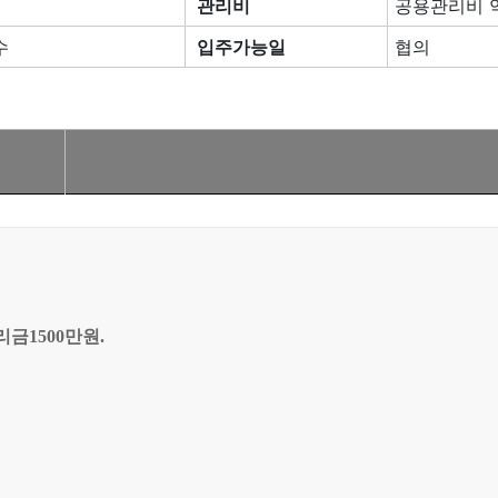
관리비
공용관리비 약
수
입주가능일
협의
리금1500만원.