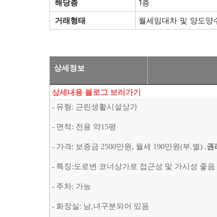
해당층
1층
거래형태
월세임대차 및 양도양
상세정보
상세내용 블로그 보러가기
- 유형: 근린생활시설상가
- 면적: 전용 약15평
- 가격: 보증금 2500만원, 월세 190만원(부.별) ,
권
- 특징:도로변 코너상가로 접근성 및 가시성 좋음
- 주차: 가능
- 화장실: 남,녀구분되어 있음