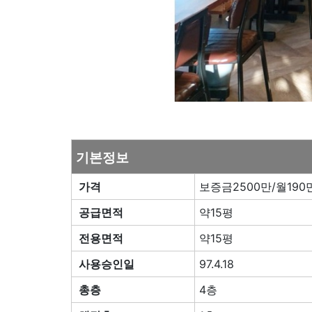
기본정보
가격
보증금2500만/월190만
공급면적
약15평
전용면적
약15평
사용승인일
97.4.18
총층
4층